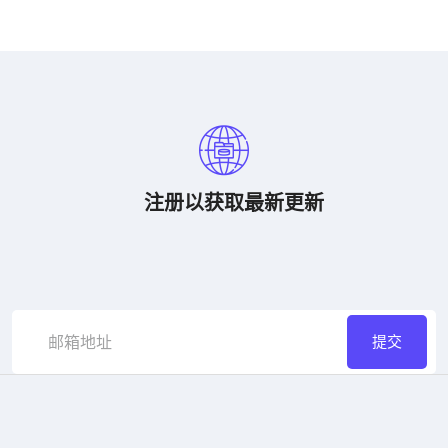
注册以获取最新更新
提交