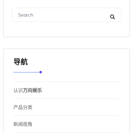
导航
认识
万向娱乐
产品分类
新闻视角