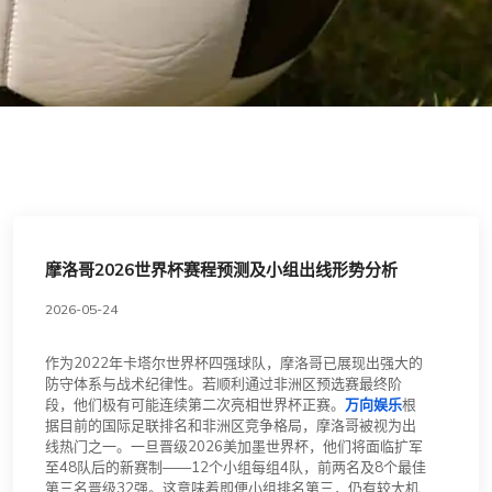
摩洛哥2026世界杯赛程预测及小组出线形势分析
2026-05-24
作为2022年卡塔尔世界杯四强球队，摩洛哥已展现出强大的
防守体系与战术纪律性。若顺利通过非洲区预选赛最终阶
段，他们极有可能连续第二次亮相世界杯正赛。
万向娱乐
根
据目前的国际足联排名和非洲区竞争格局，摩洛哥被视为出
线热门之一。一旦晋级2026美加墨世界杯，他们将面临扩军
至48队后的新赛制——12个小组每组4队，前两名及8个最佳
第三名晋级32强。这意味着即便小组排名第三，仍有较大机