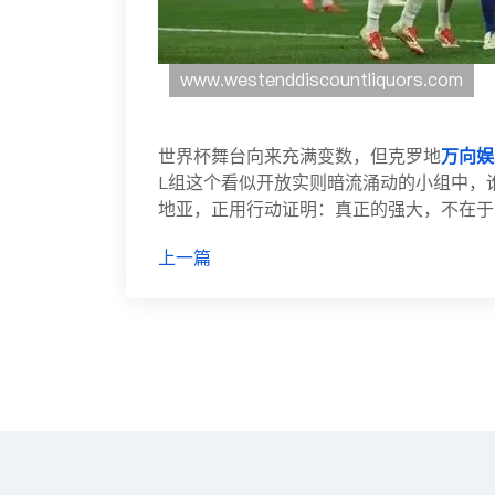
世界杯舞台向来充满变数，但克罗地
万向娱
L组这个看似开放实则暗流涌动的小组中，
地亚，正用行动证明：真正的强大，不在于
上一篇