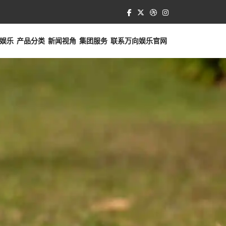
娱乐
产品分类
新闻视角
集团服务
联系
万向娱乐官网