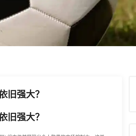
依旧强大？
依旧强大？