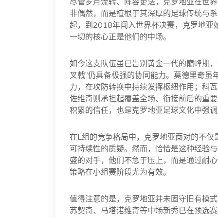
尽管岁月流转、阵容更迭，克罗地亚在世界
非偶然，而是植根于其深厚的足球传统与系
起，到2018年闯入世界杯决赛，克罗地
一切的核心正是他们的中场。
如今这支队伍虽已告别黄金一代的巅峰期，
叉戟”仍具备极强的协同能力。莫德里奇虽
力，在攻防转换中持续发挥枢纽作用；科瓦
佐维奇则承担起覆盖全场、衔接前后的重要
积累的信任，也是克罗地亚足球文化中强调
在L组的竞争格局中，克罗地亚面对的不仅
可持续性的质疑。然而，恰恰是这种经验与
盛的对手，他们不急于压上，而是通过耐心
策略在小组赛阶段尤为有效。
值得注意的是，克罗地亚并未固守旧有模式
苏契奇、马塔诺维奇等中场新秀已在预选赛