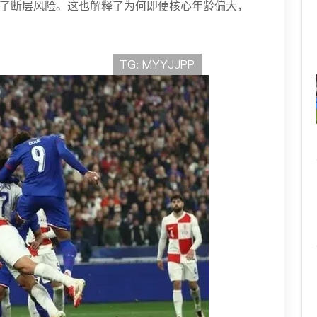
了断层风险。这也解释了为何即便核心年龄偏大，