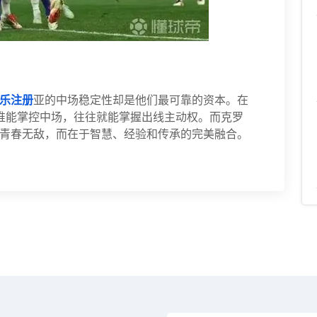
乐注册
亚的中场稳定性却是他们最可靠的资本。在
谁能掌控中场，往往就能掌握出线主动权。而克罗
青春无敌，而在于智慧、经验和传承的完美融合。