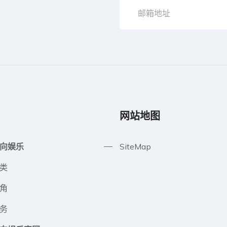
网站地图
向娱乐
SiteMap
类
角
务