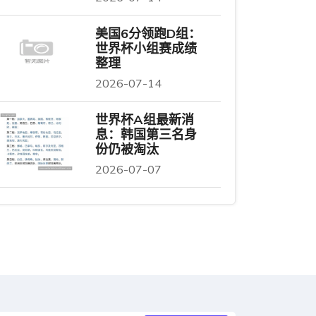
美国6分领跑D组：
世界杯小组赛成绩
整理
2026-07-14
世界杯A组最新消
息：韩国第三名身
份仍被淘汰
2026-07-07