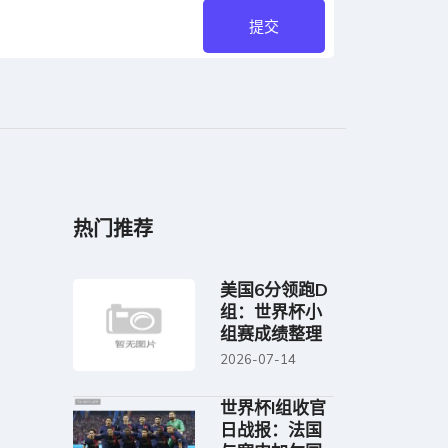
提交
热门推荐
美国6分领跑D
组：世界杯小
组赛成绩整理
2026-07-14
世界杯I组收官
日战报：法国