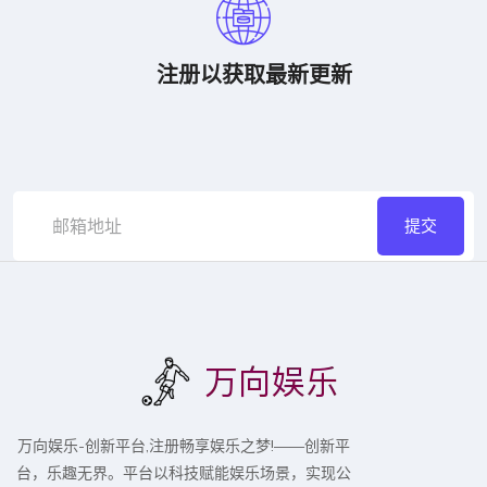
注册以获取最新更新
提交
万向娱乐-创新平台,注册畅享娱乐之梦!——创新平
台，乐趣无界。平台以科技赋能娱乐场景，实现公