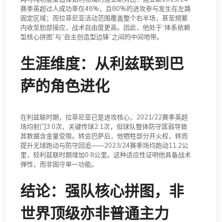
赛季英超过人成功率仅48%，且80%的进攻参与发生在左路
固定区域；而拉菲尼亚活动范围覆盖整个右半场，甚至频繁
内收至肋部接应，战术自由度更高。因此，他处于“体系依赖
型核心拼图”与“自主创造型边锋”之间的中间地带。
生涯维度：从利兹联到巴
萨的角色进化
在利兹联时期，拉菲尼亚已是进攻核心，2021/22赛季英超
场均射门3.0次、关键传球2.1次，但球队整体防守孱弱导致
其数据含金量受限。转会巴萨后，他牺牲部分开火权，转而
提升无球跑动与防守回追——2023/24赛季场均跑动11.2公
里，较利兹联时期增加0.8公里。这种适应性证明他具备战术
弹性，而非固守单一功能。
结论：强队核心拼图，非
世界顶级亦非普通主力