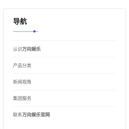
导航
认识
万向娱乐
产品分类
新闻视角
集团服务
联系
万向娱乐官网