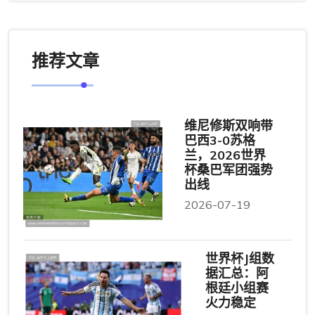
推荐文章
维尼修斯双响带
巴西3-0苏格
兰，2026世界
杯桑巴军团强势
出线
2026-07-19
世界杯J组数
据汇总：阿
根廷小组赛
火力稳定