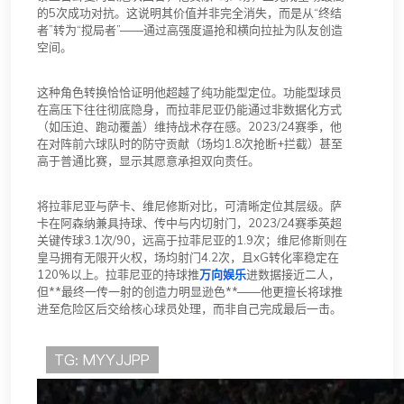
的5次成功对抗。这说明其价值并非完全消失，而是从“终结
者”转为“搅局者”——通过高强度逼抢和横向拉扯为队友创造
空间。
这种角色转换恰恰证明他超越了纯功能型定位。功能型球员
在高压下往往彻底隐身，而拉菲尼亚仍能通过非数据化方式
（如压迫、跑动覆盖）维持战术存在感。2023/24赛季，他
在对阵前六球队时的防守贡献（场均1.8次抢断+拦截）甚至
高于普通比赛，显示其愿意承担双向责任。
将拉菲尼亚与萨卡、维尼修斯对比，可清晰定位其层级。萨
卡在阿森纳兼具持球、传中与内切射门，2023/24赛季英超
关键传球3.1次/90，远高于拉菲尼亚的1.9次；维尼修斯则在
皇马拥有无限开火权，场均射门4.2次，且xG转化率稳定在
120%以上。拉菲尼亚的持球推
万向娱乐
进数据接近二人，
但**最终一传一射的创造力明显逊色**——他更擅长将球推
进至危险区后交给核心球员处理，而非自己完成最后一击。