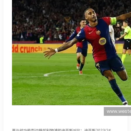
再与纯功能型边锋如利物浦的迪亚斯对比：迪亚斯2023/24