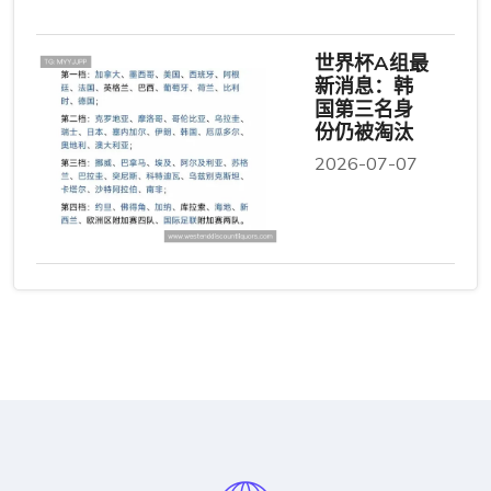
世界杯A组最
新消息：韩
国第三名身
份仍被淘汰
2026-07-07