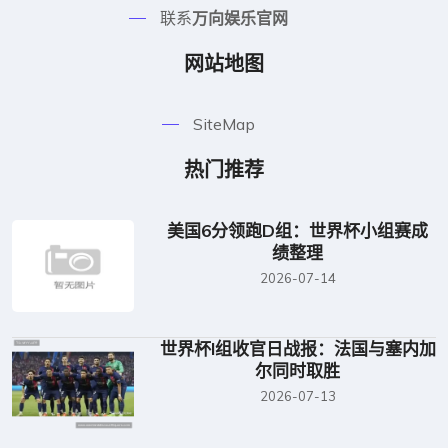
联系
万向娱乐官网
网站地图
SiteMap
热门推荐
美国6分领跑D组：世界杯小组赛成
绩整理
2026-07-14
世界杯I组收官日战报：法国与塞内加
尔同时取胜
2026-07-13