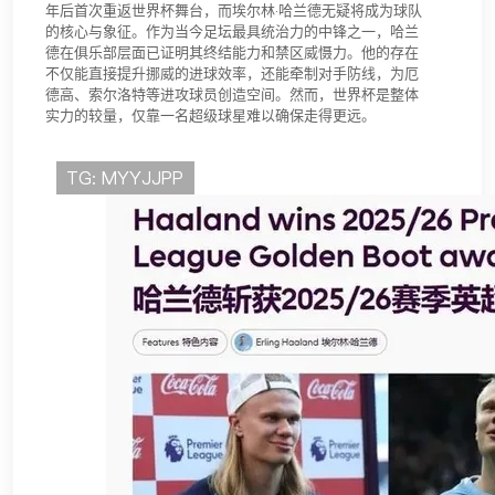
年后首次重返世界杯舞台，而埃尔林·哈兰德无疑将成为球队
的核心与象征。作为当今足坛最具统治力的中锋之一，哈兰
德在俱乐部层面已证明其终结能力和禁区威慑力。他的存在
不仅能直接提升挪威的进球效率，还能牵制对手防线，为厄
德高、索尔洛特等进攻球员创造空间。然而，世界杯是整体
实力的较量，仅靠一名超级球星难以确保走得更远。