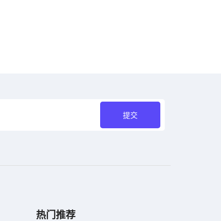
提交
热门推荐