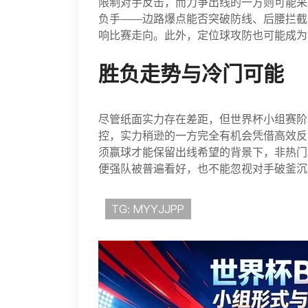
限制对手反击，而力争出线的一方则可能采
负手——边路爆点能否突破防线、后腰拦截
响比赛走向。此外，定位球攻防也可能成为
胜负走势与冷门可能
尽管纸面实力存在差距，但世界杯小组赛阶
控，实力稍逊的一方完全有机会凭借高效反
须赢球才能保留出线希望的背景下，非热门
便强队被普遍看好，也不能忽视对手破釜沉