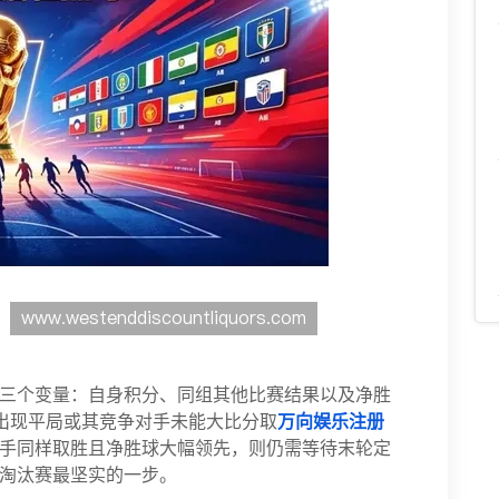
三个变量：自身积分、同组其他比赛结果以及净胜
出现平局或其竞争对手未能大比分取
万向娱乐注册
手同样取胜且净胜球大幅领先，则仍需等待末轮定
淘汰赛最坚实的一步。