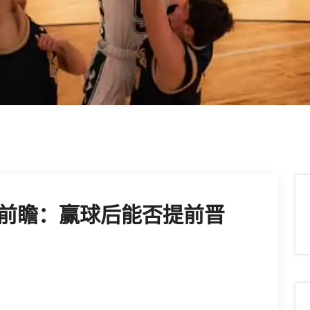
前瞻：赢球后能否提前晋