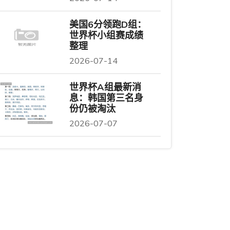
美国6分领跑D组：
世界杯小组赛成绩
整理
2026-07-14
世界杯A组最新消
息：韩国第三名身
份仍被淘汰
2026-07-07