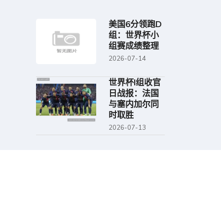
美国6分领跑D
组：世界杯小
组赛成绩整理
2026-07-14
世界杯I组收官
日战报：法国
与塞内加尔同
时取胜
2026-07-13